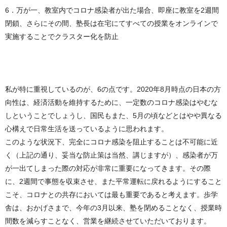
6．万が一、教室内でコロナ感染者が出た場合、即座に教室を2週間
閉鎖、さらにその間、塾長は在宅にてすべての授業をオンラインで
実施することでクラスター化を防止
私が特に重視しているのが、6の点です。2020年8月時点の日本の方
向性は、経済活動を維持するために、一定数のコロナ感染はやむな
しということでしょうし、国民もまた、5月の頃などとはやや異なる
心構えで日常生活を送っているように思われます。
このような状況下、完全にコロナ感染を阻止することは不可能に近
く（上記の通り、妥当な防止策は当然、講じますが）、感染者が万
が一出てしまった際の対応が非常に重要になってきます。その際
に、2週間で事態を収束させ、また平常運転に戻れるようにすること
こそ、コロナとの共存においては最も重要であると考えます。歩学
舎は、おかげさまで、今年の3月以来、塾を閉めることなく、授業時
間数を減らすことなく、営業を継続させていただいております。