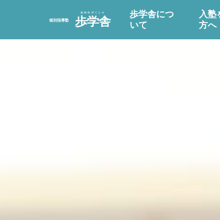
歩学舎につ
入塾
いて
方へ