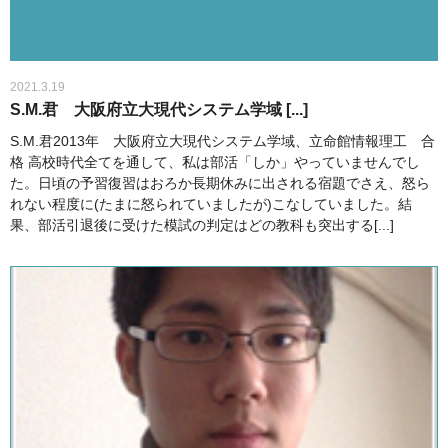
2021.3.19
S.M.君 大阪府立大現代システム学域 [...]
S.M.君2013年 大阪府立大現代システム学域、立命館情報理工 合
格 高校時代全てを通して、私は部活「しか」やっていませんでし
た。日頃の予習復習はおろか長期休みに出される宿題でさえ、怒ら
れない程度に(たまに怒られていましたが)こなしていました。結
果、部活引退後に受けた模試の判定はどの教科も突出する[...]