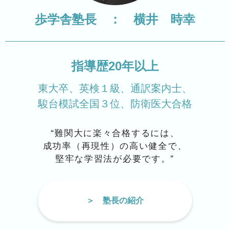
歩学舎塾長 ： 横井 時幸
指導歴20年以上
東大卒、
英検１級、
通訳案内士、
駿台模試全国３位、
防衛医大合格
“難関大に楽々合格するには、
成功率（再現性）の高い健全で、
堅牢な学習法が必要です。”
塾長の紹介