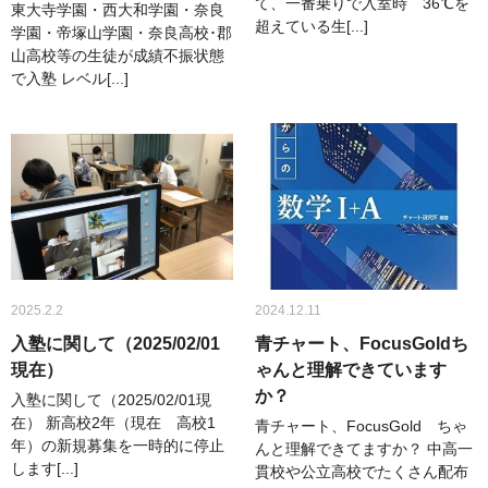
て、一番乗りで入室時 36℃を
東大寺学園・西大和学園・奈良
超えている生[...]
学園・帝塚山学園・奈良高校･郡
山高校等の生徒が成績不振状態
で入塾 レベル[...]
2025.2.2
2024.12.11
入塾に関して（2025/02/01
青チャート、FocusGoldち
現在）
ゃんと理解できています
か？
入塾に関して（2025/02/01現
在） 新高校2年（現在 高校1
青チャート、FocusGold ちゃ
年）の新規募集を一時的に停止
んと理解できてますか？ 中高一
します[...]
貫校や公立高校でたくさん配布