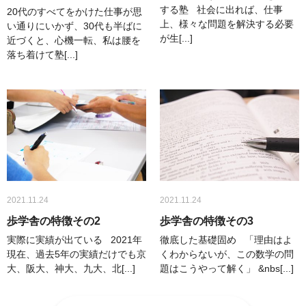
する塾 社会に出れば、仕事
20代のすべてをかけた仕事が思
上、様々な問題を解決する必要
い通りにいかず、30代も半ばに
が生[...]
近づくと、心機一転、私は腰を
落ち着けて塾[...]
2021.11.24
2021.11.24
歩学舎の特徴その2
歩学舎の特徴その3
実際に実績が出ている 2021年
徹底した基礎固め 「理由はよ
現在、過去5年の実績だけでも京
くわからないが、この数学の問
大、阪大、神大、九大、北[...]
題はこうやって解く」 &nbs[...]