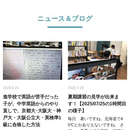
ニュース＆ブログ
2025.8.24
2025.7.26
進学校で英語が苦手だった
夏期講習の見学が出来ま
子が、中学英語からのやり
す！【2025/07/25の1時間目
直しで、京都大･大阪大・神
の様子】
戸大・大阪公立大・英検準1
毎日 暑いですね。北海道で4
級に合格した方法
0℃とかありえないですね。 さ